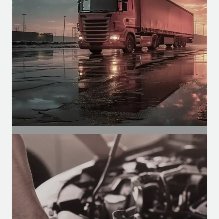
funções como climatização, pulverização,
etc.
SEGMENTO
Automotivo
Motores para climatização,
desembaçadores e limpadores de
ônibus, vans e caminhões.