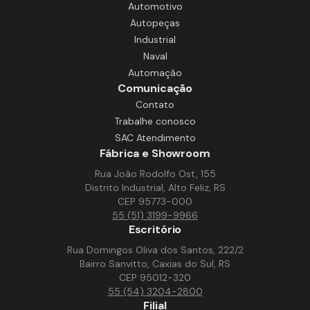
robusta e fácil manutenção, nossos
Automotivo
motores garantem funcionamento
Autopeças
estável em equipamentos como
Industrial
extratores, processadores,
Naval
misturadores, fornos e outros sistemas
Automação
essenciais à operação. São soluções que
Comunicação
aumentam a produtividade, reduzem
Contato
paradas e asseguram desempenho.
Trabalhe conosco
SAC Atendimento
Fábrica e Showroom
Rua João Rodolfo Ost, 155
Distrito Industrial, Alto Feliz, RS
CEP 95773-000
55 (51) 3199-9966
Escritório
Rua Domingos Oliva dos Santos, 222/2
Bairro Sanvitto, Caxias do Sul, RS
CEP 95012-320
55 (54) 3204-2800
Filial