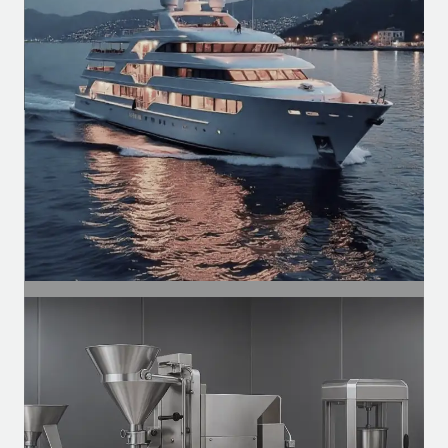
Motores para esteiras, compressores,
ventilação e automação de linhas
produtivas.
SEGMENTO
Naval
Motores para ventilação, exaustores e
sistemas auxiliares em embarcações.