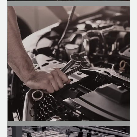
SEGMENTO
Automotivo
Motores para climatização,
desembaçadores e limpadores de
ônibus, vans e caminhões.
SEGMENTO