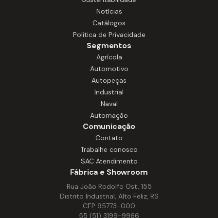
equipamentos de automação.
Projetados para uso contínuo, oferecem
Notícias
desempenho confiável, operação
Catálogos
silenciosa e alta durabilidade, mesmo em
Política de Privacidade
ambientes com calor, umidade e ritmo
Segmentos
intenso de trabalho. Com construção
Agrícola
robusta e fácil manutenção, nossos
Automotivo
motores garantem funcionamento
Autopeças
estável em equipamentos como
Industrial
extratores, processadores,
Naval
misturadores, fornos e outros sistemas
Automação
essenciais à operação. São soluções que
Comunicação
aumentam a produtividade, reduzem
Contato
paradas e asseguram desempenho.
Trabalhe conosco
SAC Atendimento
Fábrica e Showroom
Rua João Rodolfo Ost, 155
Distrito Industrial, Alto Feliz, RS
CEP 95773-000
55 (51) 3199-9966