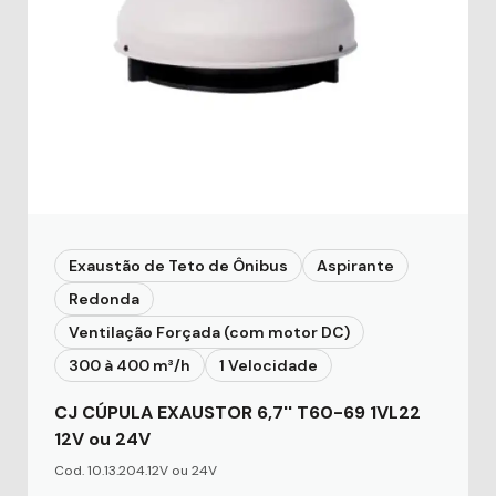
Exaustão de Teto de Ônibus
Aspirante
Redonda
Ventilação Forçada (com motor DC)
300 à 400 m³/h
1 Velocidade
CJ CÚPULA EXAUSTOR 6,7'' T60-69 1VL22
12V ou 24V
Cod. 10.13.204.12V ou 24V