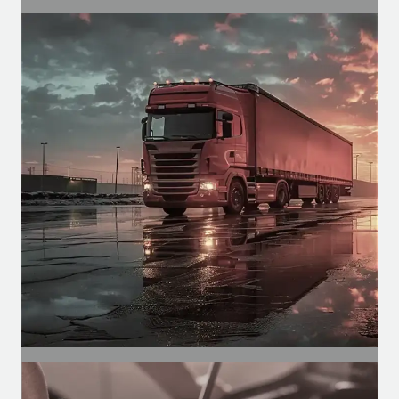
SEGMENTO
Agrícola
Motores para cabines agrícolas, para
funções como climatização, pulverização,
etc.
SEGMENTO