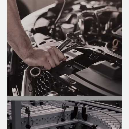
Automotivo
Motores para climatização,
desembaçadores e limpadores de
ônibus, vans e caminhões.
SEGMENTO
Autopeças