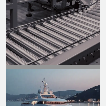
Motores para o mercado de reposição —
linha pesada, vans e utilitários.
SEGMENTO
Industrial
Motores para esteiras, compressores,
ventilação e automação de linhas