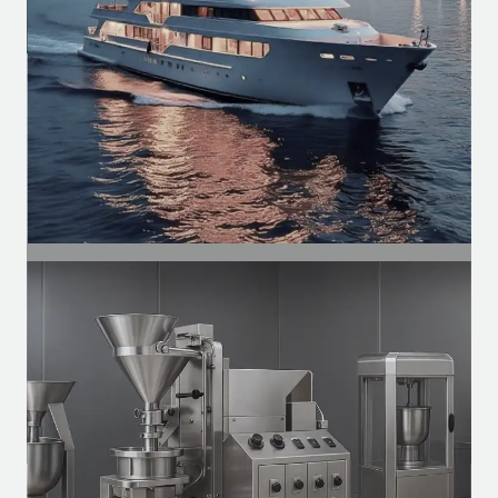
produtivas.
SEGMENTO
Naval
Motores para ventilação, exaustores e
sistemas auxiliares em embarcações.